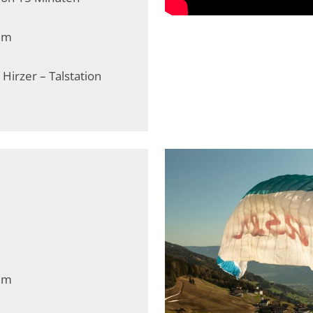
0 m
 Hirzer – Talstation
0 m