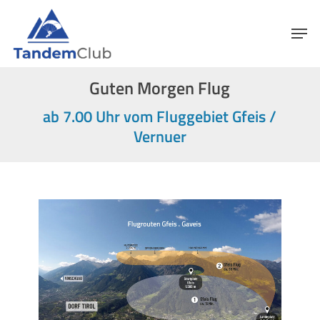
Skip
Menu
Men
to
main
content
Guten Morgen Flug
ab 7.00 Uhr vom Fluggebiet Gfeis /
Vernuer