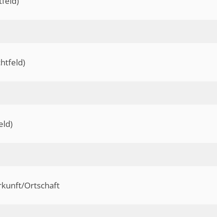
feld)
htfeld)
eld)
kunft/Ortschaft