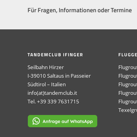
Für Fragen, Informationen oder Termine
TANDEMCLUB IFINGER
FLUGGE
Seilbahn Hirzer
Flugrou
I-39010 Saltaus in Passeier
Flugro
Südtirol – Italien
Flugrout
info(at)tandemclub.it
Flugrou
Tel. +39 339 7631715
Flugrou
Texelg