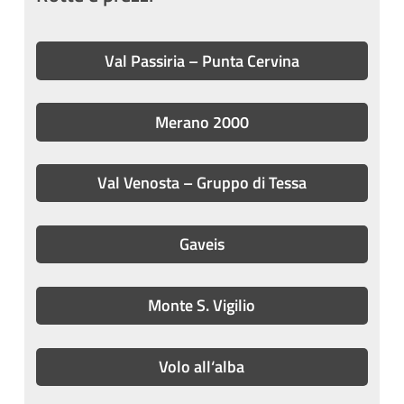
Val Passiria – Punta Cervina
Merano 2000
Val Venosta – Gruppo di Tessa
Gaveis
Monte S. Vigilio
Volo all‘alba