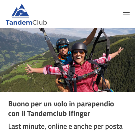
Skip
Menu
Men
to
main
content
Buono per un volo in parapendio
con il Tandemclub Ifinger
Last minute, online e anche per posta