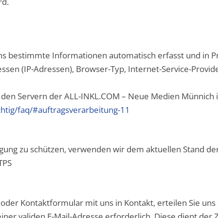
rd.
s bestimmte Informationen automatisch erfasst und in Pr
sen (IP-Adressen), Browser-Typ, Internet-Service-Provide
auf den Servern der ALL-INKL.COM – Neue Medien Münnich 
ichtig/faq/#auftragsverarbeitung-11
ragung zu schützen, verwenden wir dem aktuellen Stand d
TTPS
ail oder Kontaktformular mit uns in Kontakt, erteilen Sie
be einer validen E-Mail-Adresse erforderlich. Diese dient d