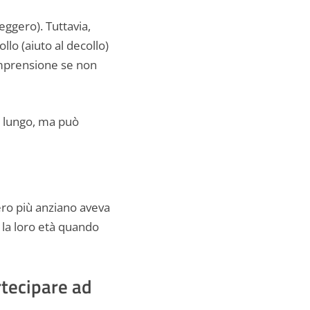
ggero). Tuttavia,
lo (aiuto al decollo)
comprensione se non
ù lungo, ma può
gero più anziano aveva
 la loro età quando
tecipare ad