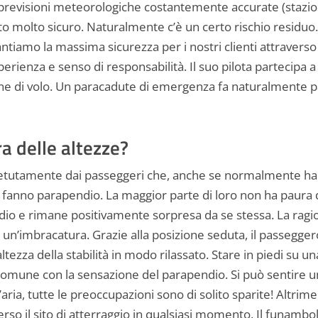
le previsioni meteorologiche costantemente accurate (stazi
to molto sicuro. Naturalmente c’è un certo rischio residuo.
antiamo la massima sicurezza per i nostri clienti attraverso
rienza e senso di responsabilità. Il suo pilota partecipa a 
one di volo. Un paracadute di emergenza fa naturalmente p
a delle altezze?
petutamente dai passeggeri che, anche se normalmente ha
anno parapendio. La maggior parte di loro non ha paura d
io e rimane positivamente sorpresa da se stessa. La ragion
un’imbracatura. Grazie alla posizione seduta, il passegge
ltezza della stabilità in modo rilassato. Stare in piedi su 
 comune con la sensazione del parapendio. Si può sentire u
ria, tutte le preoccupazioni sono di solito sparite! Altrimen
so il sito di atterraggio in qualsiasi momento. Il funambol