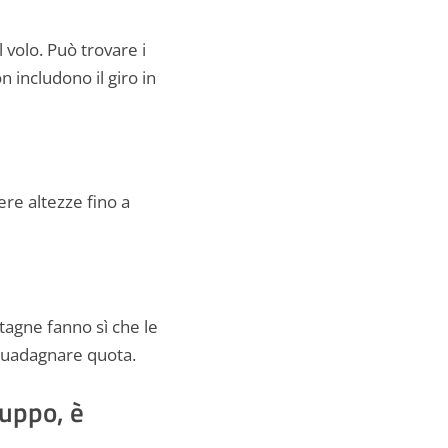
 volo. Può trovare i
n includono il giro in
re altezze fino a
ntagne fanno sì che le
e guadagnare quota.
ruppo, è