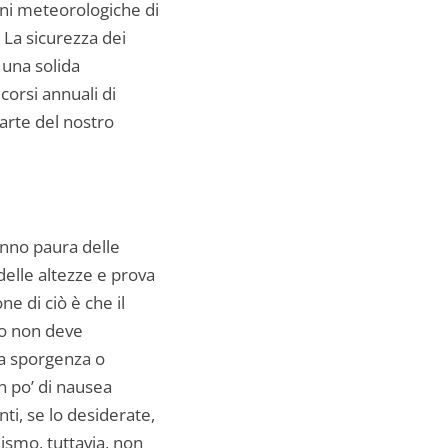
oni meteorologiche di
 La sicurezza dei
 una solida
corsi annuali di
arte del nostro
nno paura delle
elle altezze e prova
e di ciò è che il
ro non deve
una sporgenza o
n po’ di nausea
ti, se lo desiderate,
ismo, tuttavia, non