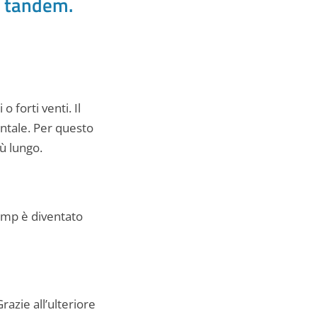
n tandem.
 forti venti. Il
entale. Per questo
ù lungo.
jump è diventato
razie all’ulteriore