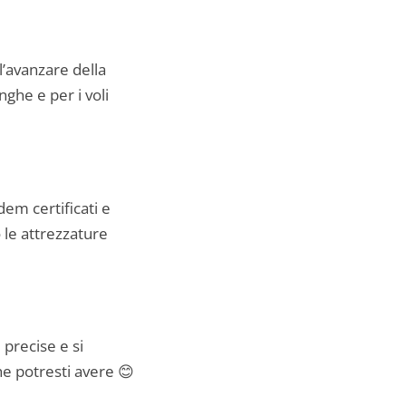
l’avanzare della
ghe e per i voli
dem certificati e
o le attrezzature
 precise e si
he potresti avere 😊