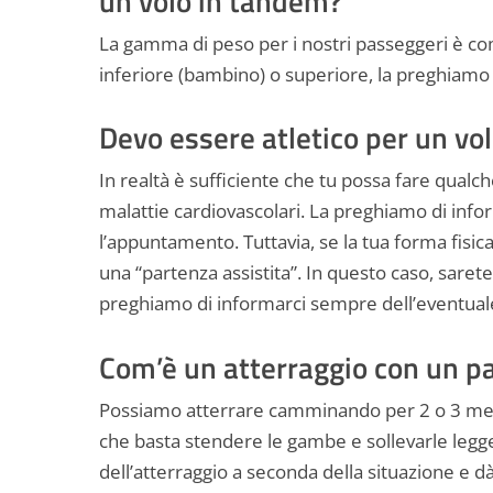
un volo in tandem?
La gamma di peso per i nostri passeggeri è co
inferiore (bambino) o superiore, la preghiam
Devo essere atletico per un vo
In realtà è sufficiente che tu possa fare qualc
malattie cardiovascolari. La preghiamo di infor
l’appuntamento. Tuttavia, se la tua forma fis
una “partenza assistita”. In questo caso, sarete 
preghiamo di informarci sempre dell’eventuale
Com’è un atterraggio con un p
Possiamo atterrare camminando per 2 o 3 metri
che basta stendere le gambe e sollevarle legge
dell’atterraggio a seconda della situazione e dà