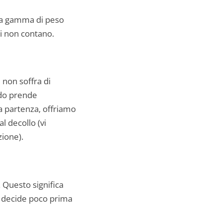
lla gamma di peso
i non contano.
 non soffra di
ando prende
a partenza, offriamo
l decollo (vi
zione).
 Questo significa
lo decide poco prima