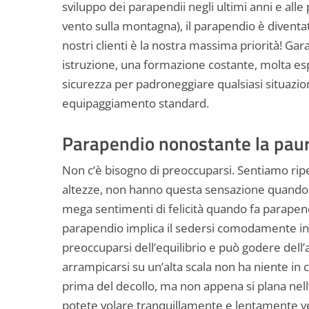
sviluppo dei parapendii negli ultimi anni e al
vento sulla montagna), il parapendio è diventa
nostri clienti è la nostra massima priorità! Gar
istruzione, una formazione costante, molta espe
sicurezza per padroneggiare qualsiasi situazi
equipaggiamento standard.
Parapendio nonostante la paur
Non c’è bisogno di preoccuparsi. Sentiamo ri
altezze, non hanno questa sensazione quando f
mega sentimenti di felicità quando fa parapend
parapendio implica il sedersi comodamente in 
preoccuparsi dell’equilibrio e può godere dell’a
arrampicarsi su un’alta scala non ha niente in
prima del decollo, ma non appena si plana nell’a
potete volare tranquillamente e lentamente ver