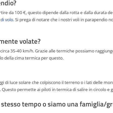
endio?
artire da 100 €, questo dipende dalla rotta e dalla durata del
di volo
. Si prega di notare che i nostri voli in parapendio no
emente volate?
i circa 35-40 km/h. Grazie alle termiche possiamo raggiunge
olo della cima termica per questo.
gi di luce solare che colpiscono il terreno o i lati delle mo
. Questo permette ai piloti in termica di salire in circolo 
o stesso tempo o siamo una famiglia/g