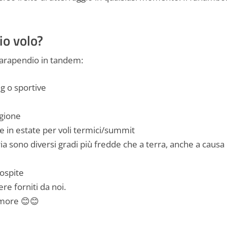
io volo?
i parapendio in tandem:
g o sportive
agione
 in estate per voli termici/summit
ia sono diversi gradi più fredde che a terra, anche a causa 
 ospite
re forniti da noi.
umore 😊😊